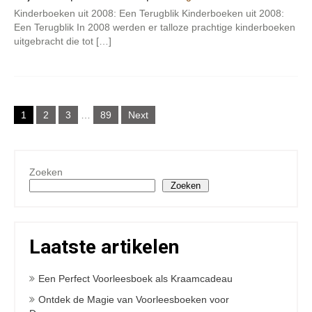
Kinderboeken uit 2008: Een Terugblik Kinderboeken uit 2008:
Een Terugblik In 2008 werden er talloze prachtige kinderboeken
uitgebracht die tot […]
Berichten
1
2
3
…
89
Next
paginering
Zoeken
Zoeken
Laatste artikelen
Een Perfect Voorleesboek als Kraamcadeau
Ontdek de Magie van Voorleesboeken voor