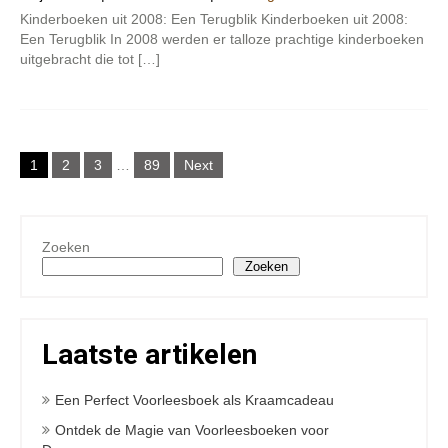
Kinderboeken uit 2008: Een Terugblik Kinderboeken uit 2008:
Een Terugblik In 2008 werden er talloze prachtige kinderboeken
uitgebracht die tot […]
Berichten
1
2
3
…
89
Next
paginering
Zoeken
Zoeken
Laatste artikelen
Een Perfect Voorleesboek als Kraamcadeau
Ontdek de Magie van Voorleesboeken voor