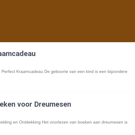
raamcadeau
 Perfect Kraamcadeau De geboorte van een kind is een bijzondere
oeken voor Dreumesen
lding en Ontdekking Het voorlezen van boeken aan dreumesen is