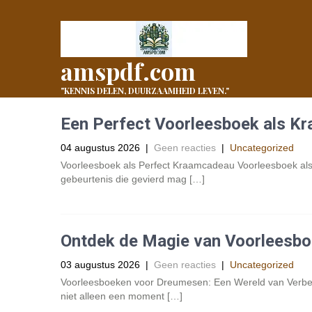
amspdf.com
"KENNIS DELEN, DUURZAAMHEID LEVEN."
Een Perfect Voorleesboek als K
04 augustus 2026
|
Geen reacties
|
Uncategorized
Voorleesboek als Perfect Kraamcadeau Voorleesboek als
gebeurtenis die gevierd mag […]
Ontdek de Magie van Voorleesb
03 augustus 2026
|
Geen reacties
|
Uncategorized
Voorleesboeken voor Dreumesen: Een Wereld van Verbee
niet alleen een moment […]