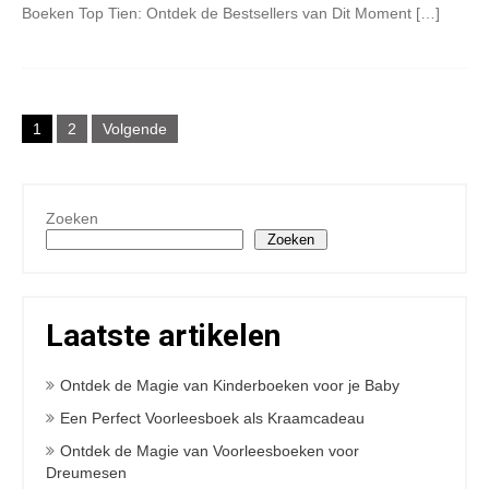
Boeken Top Tien: Ontdek de Bestsellers van Dit Moment […]
Berichten
1
2
Volgende
paginering
Zoeken
Zoeken
Laatste artikelen
Ontdek de Magie van Kinderboeken voor je Baby
Een Perfect Voorleesboek als Kraamcadeau
Ontdek de Magie van Voorleesboeken voor
Dreumesen