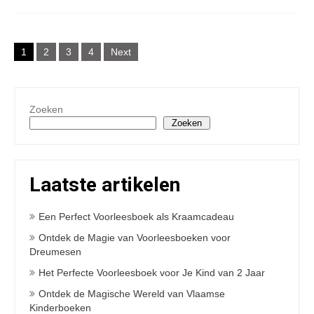
Posts
1
2
3
4
Next
navigation
Zoeken
Zoeken
Laatste artikelen
Een Perfect Voorleesboek als Kraamcadeau
Ontdek de Magie van Voorleesboeken voor
Dreumesen
Het Perfecte Voorleesboek voor Je Kind van 2 Jaar
Ontdek de Magische Wereld van Vlaamse
Kinderboeken