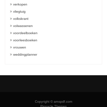
verkopen
vliegtuig
volkskrant
volwassenen
voordeelboeken
voorleesboeken
vrouwen
weddingplanner
Copyright © amspdf.com
Pinnacle Themes