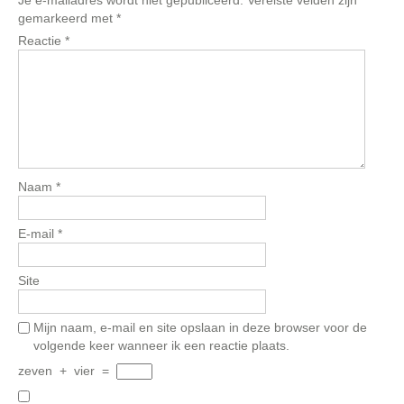
Je e-mailadres wordt niet gepubliceerd.
Vereiste velden zijn
gemarkeerd met
*
Reactie
*
Naam
*
E-mail
*
Site
Mijn naam, e-mail en site opslaan in deze browser voor de
volgende keer wanneer ik een reactie plaats.
zeven
+
vier
=