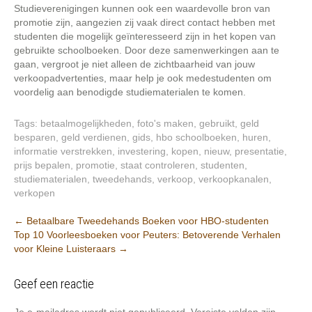
Studieverenigingen kunnen ook een waardevolle bron van
promotie zijn, aangezien zij vaak direct contact hebben met
studenten die mogelijk geïnteresseerd zijn in het kopen van
gebruikte schoolboeken. Door deze samenwerkingen aan te
gaan, vergroot je niet alleen de zichtbaarheid van jouw
verkoopadvertenties, maar help je ook medestudenten om
voordelig aan benodigde studiematerialen te komen.
Tags:
betaalmogelijkheden
,
foto's maken
,
gebruikt
,
geld
besparen
,
geld verdienen
,
gids
,
hbo schoolboeken
,
huren
,
informatie verstrekken
,
investering
,
kopen
,
nieuw
,
presentatie
,
prijs bepalen
,
promotie
,
staat controleren
,
studenten
,
studiematerialen
,
tweedehands
,
verkoop
,
verkoopkanalen
,
verkopen
Post
←
Betaalbare Tweedehands Boeken voor HBO-studenten
Top 10 Voorleesboeken voor Peuters: Betoverende Verhalen
navigation
voor Kleine Luisteraars
→
Geef een reactie