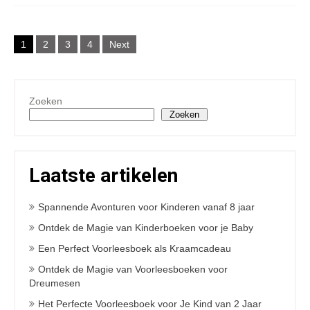
Posts
1
2
3
4
Next
navigation
Zoeken
Zoeken
Laatste artikelen
Spannende Avonturen voor Kinderen vanaf 8 jaar
Ontdek de Magie van Kinderboeken voor je Baby
Een Perfect Voorleesboek als Kraamcadeau
Ontdek de Magie van Voorleesboeken voor
Dreumesen
Het Perfecte Voorleesboek voor Je Kind van 2 Jaar