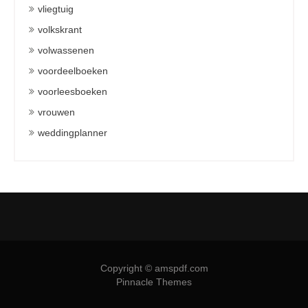
vliegtuig
volkskrant
volwassenen
voordeelboeken
voorleesboeken
vrouwen
weddingplanner
Copyright © amspdf.com
Pinnacle Themes