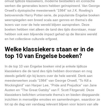
omvat tijdloze klassiekers, moderne bestsellers en iconische
werken die generaties lezers hebben geïnspireerd. Van George
Orwell’s dystopische meesterwerk “1984” tot J.K. Rowling’s
betoverende Harry Potter-serie, de populairste Engelse boeken
weerspiegelen een breed scala aan genres en thema’s die
lezers van over de hele wereld blijven aanspreken. Deze
boeken hebben niet alleen de tand des tijds doorstaan, maar
hebben ook een blijvende impact gehad op de literaire wereld
en het collectieve culturele erfgoed.
Welke klassiekers staan er in de
top 10 van Engelse boeken?
In de top 10 van Engelse boeken vind je enkele tijdloze
klassiekers die de tand des tijds hebben doorstaan en nog
steeds geliefd zijn bij lezers over de hele wereld. Denk aan
meesterwerken zoals “1984” van George Orwell, “To Kill a
Mockingbird” van Harper Lee, “Pride and Prejudice” van Jane
Austen en “The Great Gatsby” van F. Scott Fitzgerald. Deze
klassiekers belichten universele thema’s en bieden diepgaande
inzichten in menselijke emoties en samenlevingen, waardoor ze
tot op de dag van vandaag relevant blijven voor lezers van alle