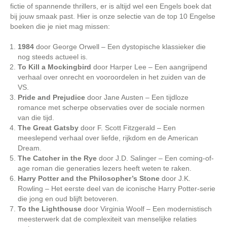
fictie of spannende thrillers, er is altijd wel een Engels boek dat
bij jouw smaak past. Hier is onze selectie van de top 10 Engelse
boeken die je niet mag missen:
1984
door George Orwell – Een dystopische klassieker die
nog steeds actueel is.
To Kill a Mockingbird
door Harper Lee – Een aangrijpend
verhaal over onrecht en vooroordelen in het zuiden van de
VS.
Pride and Prejudice
door Jane Austen – Een tijdloze
romance met scherpe observaties over de sociale normen
van die tijd.
The Great Gatsby
door F. Scott Fitzgerald – Een
meeslepend verhaal over liefde, rijkdom en de American
Dream.
The Catcher in the Rye
door J.D. Salinger – Een coming-of-
age roman die generaties lezers heeft weten te raken.
Harry Potter and the Philosopher’s Stone
door J.K.
Rowling – Het eerste deel van de iconische Harry Potter-serie
die jong en oud blijft betoveren.
To the Lighthouse
door Virginia Woolf – Een modernistisch
meesterwerk dat de complexiteit van menselijke relaties