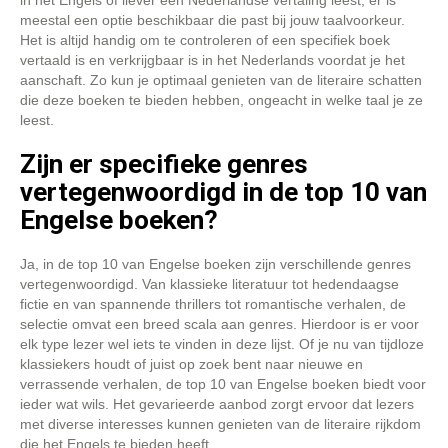
in het Engels of liever een Nederlandse vertaling leest, er is
meestal een optie beschikbaar die past bij jouw taalvoorkeur.
Het is altijd handig om te controleren of een specifiek boek
vertaald is en verkrijgbaar is in het Nederlands voordat je het
aanschaft. Zo kun je optimaal genieten van de literaire schatten
die deze boeken te bieden hebben, ongeacht in welke taal je ze
leest.
Zijn er specifieke genres
vertegenwoordigd in de top 10 van
Engelse boeken?
Ja, in de top 10 van Engelse boeken zijn verschillende genres
vertegenwoordigd. Van klassieke literatuur tot hedendaagse
fictie en van spannende thrillers tot romantische verhalen, de
selectie omvat een breed scala aan genres. Hierdoor is er voor
elk type lezer wel iets te vinden in deze lijst. Of je nu van tijdloze
klassiekers houdt of juist op zoek bent naar nieuwe en
verrassende verhalen, de top 10 van Engelse boeken biedt voor
ieder wat wils. Het gevarieerde aanbod zorgt ervoor dat lezers
met diverse interesses kunnen genieten van de literaire rijkdom
die het Engels te bieden heeft.