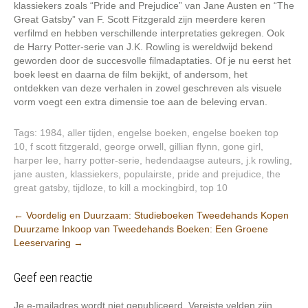
klassiekers zoals “Pride and Prejudice” van Jane Austen en “The
Great Gatsby” van F. Scott Fitzgerald zijn meerdere keren
verfilmd en hebben verschillende interpretaties gekregen. Ook
de Harry Potter-serie van J.K. Rowling is wereldwijd bekend
geworden door de succesvolle filmadaptaties. Of je nu eerst het
boek leest en daarna de film bekijkt, of andersom, het
ontdekken van deze verhalen in zowel geschreven als visuele
vorm voegt een extra dimensie toe aan de beleving ervan.
Tags:
1984
,
aller tijden
,
engelse boeken
,
engelse boeken top
10
,
f scott fitzgerald
,
george orwell
,
gillian flynn
,
gone girl
,
harper lee
,
harry potter-serie
,
hedendaagse auteurs
,
j.k rowling
,
jane austen
,
klassiekers
,
populairste
,
pride and prejudice
,
the
great gatsby
,
tijdloze
,
to kill a mockingbird
,
top 10
Post
←
Voordelig en Duurzaam: Studieboeken Tweedehands Kopen
Duurzame Inkoop van Tweedehands Boeken: Een Groene
navigation
Leeservaring
→
Geef een reactie
Je e-mailadres wordt niet gepubliceerd.
Vereiste velden zijn