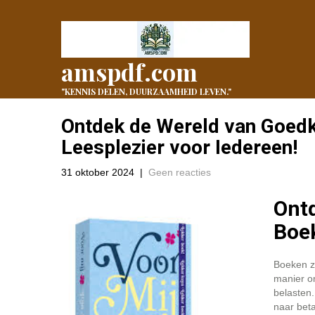
amspdf.com
"KENNIS DELEN, DUURZAAMHEID LEVEN."
Ontdek de Wereld van Goedk
Leesplezier voor Iedereen!
31 oktober 2024
|
Geen reacties
Ont
Boe
Boeken z
manier om
belasten.
naar beta