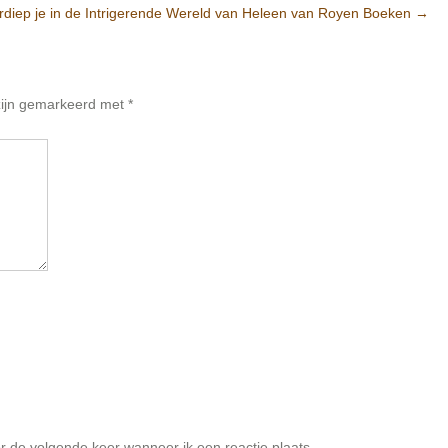
rdiep je in de Intrigerende Wereld van Heleen van Royen Boeken
→
 zijn gemarkeerd met
*
r de volgende keer wanneer ik een reactie plaats.