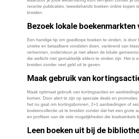
waardoor je jouw leeservaring kunt verrijken zonder je bu
recente publicaties, tweedehands boeken online kopen is
breiden.
Bezoek lokale boekenmarkten 
Een handige tip om goedkope boeken te vinden, is door
unieke en betaalbare vondsten doen, variërend van klass
verkennen, ondersteun je niet alleen de lokale gemeens
die wellicht niet gemakkelijk elders te vinden zijn. Het is
breiden zonder veel geld uit te geven.
Maak gebruik van kortingsacti
Maak optimaal gebruik van kortingsacties en aanbiedinge
komen. Door alert te zijn op speciale deals en promoties k
het nu gaat om kortingsbonnen, 2+1 aanbiedingen of sei
boekencollectie uit te breiden zonder dat het een grote a
en profiteer van de vele mogelijkheden die boekwinkels
Leen boeken uit bij de biblioth