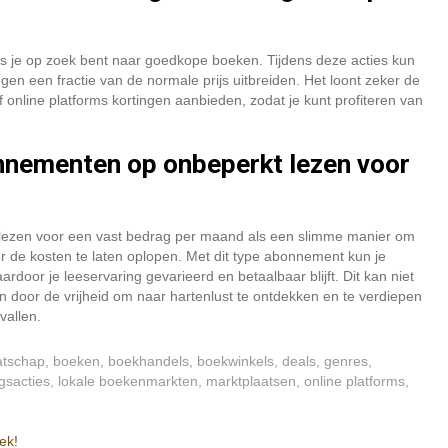
ls je op zoek bent naar goedkope boeken. Tijdens deze acties kun
egen een fractie van de normale prijs uitbreiden. Het loont zeker de
online platforms kortingen aanbieden, zodat je kunt profiteren van
nnementen op onbeperkt lezen voor
ezen voor een vast bedrag per maand als een slimme manier om
r de kosten te laten oplopen. Met dit type abonnement kun je
rdoor je leeservaring gevarieerd en betaalbaar blijft. Dit kan niet
n door de vrijheid om naar hartenlust te ontdekken en te verdiepen
vallen.
atschap
,
boeken
,
boekhandels
,
boekwinkels
,
deals
,
genres
,
ngsacties
,
lokale boekenmarkten
,
marktplaatsen
,
online platforms
,
ek!