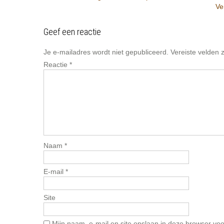
Ve
navigation
Geef een reactie
Je e-mailadres wordt niet gepubliceerd.
Vereiste velden
Reactie
*
Naam
*
E-mail
*
Site
Mijn naam, e-mail en site opslaan in deze browser voo