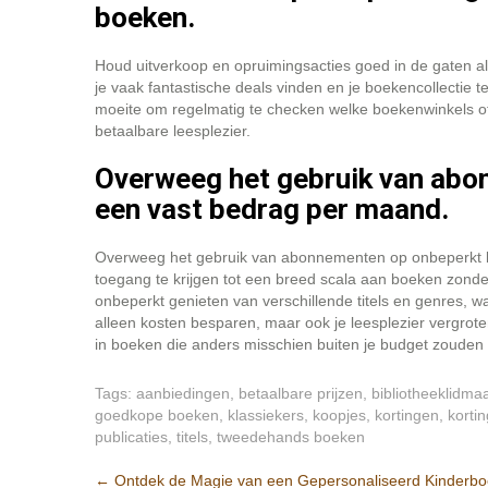
boeken.
Houd uitverkoop en opruimingsacties goed in de gaten a
je vaak fantastische deals vinden en je boekencollectie t
moeite om regelmatig te checken welke boekenwinkels of 
betaalbare leesplezier.
Overweeg het gebruik van abo
een vast bedrag per maand.
Overweeg het gebruik van abonnementen op onbeperkt l
toegang te krijgen tot een breed scala aan boeken zonde
onbeperkt genieten van verschillende titels en genres, waa
alleen kosten besparen, maar ook je leesplezier vergrote
in boeken die anders misschien buiten je budget zouden 
Tags:
aanbiedingen
,
betaalbare prijzen
,
bibliotheeklidma
goedkope boeken
,
klassiekers
,
koopjes
,
kortingen
,
korti
publicaties
,
titels
,
tweedehands boeken
Post
←
Ontdek de Magie van een Gepersonaliseerd Kinderbo