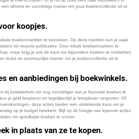
dget te overschrijden. Of je nu op zoek bent naar klassiekers of
 een slimme en voordelige manier om jouw boekencollectie uit te
voor koopjes.
 lokale boekenmarkten te bezoeken. Op deze markten kun je vaak
iekers tot recente publicaties. Door lokale boekenmarkten te
chap, maar krijg je ook de kans om bijzondere boeken te ontdekken
 een leuke en avontuurlijke manier om je boekencollectie uit te
es en aanbiedingen bij boekwinkels.
n bij boekwinkels om nog voordeliger aan je favoriete boeken te
un je geld besparen en tegelijkertijd je leesplezier vergroten. Of
zoenskortingen, deze acties bieden een uitstekende kans om je
anslag op je budget betekent. Blijf op de hoogte van lopende acties
 bieden om goedkope boeken te scoren.
eek in plaats van ze te kopen.