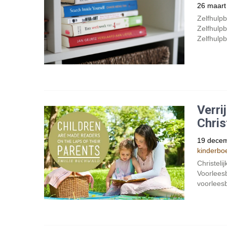
26 maart
Zelfhulpb
Zelfhulpb
Zelfhulpb
Verri
Chris
19 dece
kinderbo
Christeli
Voorleesb
voorleesb