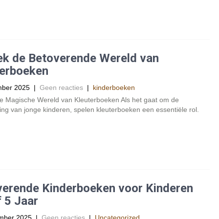
ek de Betoverende Wereld van
terboeken
mber 2025
|
Geen reacties
|
kinderboeken
e Magische Wereld van Kleuterboeken Als het gaat om de
ing van jonge kinderen, spelen kleuterboeken een essentiële rol.
verende Kinderboeken voor Kinderen
 5 Jaar
mber 2025
|
Geen reacties
|
Uncategorized