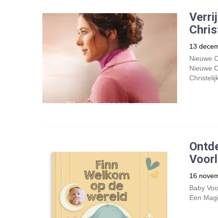
Verri
Chris
13 dece
Nieuwe C
Nieuwe C
Christeli
Ontde
Voor
16 nove
Baby Voo
Een Magi