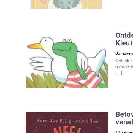
Ontd
Kleu
05 nove
Ontdek d
ontwikkel
[…]
Beto
vanaf
18 septe