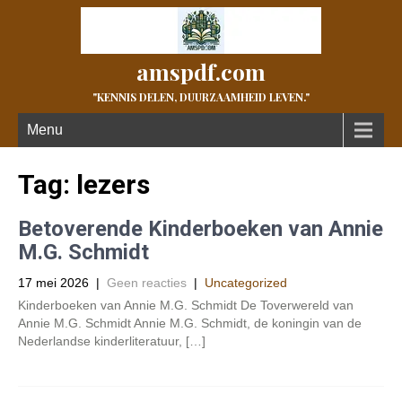
amspdf.com
"KENNIS DELEN, DUURZAAMHEID LEVEN."
Menu
Tag:
lezers
Betoverende Kinderboeken van Annie
M.G. Schmidt
17 mei 2026
|
Geen reacties
|
Uncategorized
Kinderboeken van Annie M.G. Schmidt De Toverwereld van
Annie M.G. Schmidt Annie M.G. Schmidt, de koningin van de
Nederlandse kinderliteratuur, […]