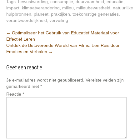
Tags:
bewustwording
,
consumptie
,
duurzaamheid
,
educatie
,
impact
,
klimaatverandering
,
milieu
,
milieubewustheid
,
natuurlijke
hulpbronnen
,
planeet
,
praktijken
,
toekomstige generaties
,
verantwoordelijkheid
,
vervuiling
Post
←
Optimaliseer het Gebruik van Educatief Materiaal voor
Effectief Leren
navigation
Ontdek de Betoverende Wereld van Films: Een Reis door
Emoties en Verhalen
→
Geef een reactie
Je e-mailadres wordt niet gepubliceerd.
Vereiste velden zijn
gemarkeerd met
*
Reactie
*