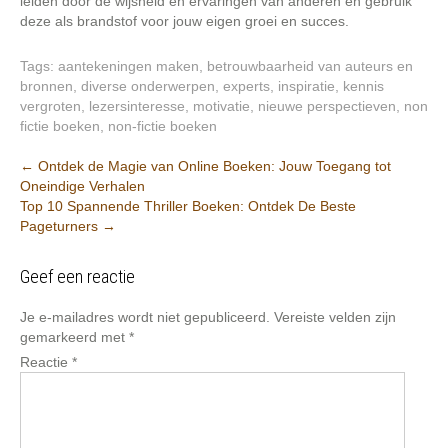
leiden door de wijsheid en ervaringen van anderen en gebruik
deze als brandstof voor jouw eigen groei en succes.
Tags:
aantekeningen maken
,
betrouwbaarheid van auteurs en
bronnen
,
diverse onderwerpen
,
experts
,
inspiratie
,
kennis
vergroten
,
lezersinteresse
,
motivatie
,
nieuwe perspectieven
,
non
fictie boeken
,
non-fictie boeken
Post
←
Ontdek de Magie van Online Boeken: Jouw Toegang tot
Oneindige Verhalen
navigation
Top 10 Spannende Thriller Boeken: Ontdek De Beste
Pageturners
→
Geef een reactie
Je e-mailadres wordt niet gepubliceerd.
Vereiste velden zijn
gemarkeerd met
*
Reactie
*