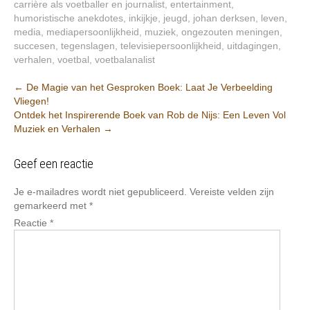
carrière als voetballer en journalist
,
entertainment
,
humoristische anekdotes
,
inkijkje
,
jeugd
,
johan derksen
,
leven
,
media
,
mediapersoonlijkheid
,
muziek
,
ongezouten meningen
,
succesen
,
tegenslagen
,
televisiepersoonlijkheid
,
uitdagingen
,
verhalen
,
voetbal
,
voetbalanalist
Post
←
De Magie van het Gesproken Boek: Laat Je Verbeelding
Vliegen!
navigation
Ontdek het Inspirerende Boek van Rob de Nijs: Een Leven Vol
Muziek en Verhalen
→
Geef een reactie
Je e-mailadres wordt niet gepubliceerd.
Vereiste velden zijn
gemarkeerd met
*
Reactie
*