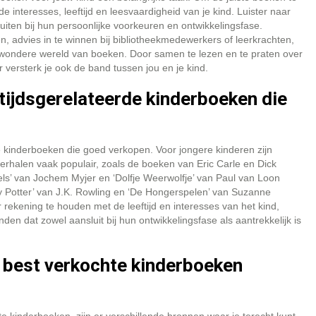
e interesses, leeftijd en leesvaardigheid van je kind. Luister naar
uiten bij hun persoonlijke voorkeuren en ontwikkelingsfase.
, advies in te winnen bij bibliotheekmedewerkers of leerkrachten,
 wondere wereld van boeken. Door samen te lezen en te praten over
r versterk je ook de band tussen jou en je kind.
ftijdsgerelateerde kinderboeken die
de kinderboeken die goed verkopen. Voor jongere kinderen zijn
verhalen vaak populair, zoals de boeken van Eric Carle en Dick
gels’ van Jochem Myjer en ‘Dolfje Weerwolfje’ van Paul van Loon
y Potter’ van J.K. Rowling en ‘De Hongerspelen’ van Suzanne
 rekening te houden met de leeftijd en interesses van het kind,
en dat zowel aansluit bij hun ontwikkelingsfase als aantrekkelijk is
an best verkochte kinderboeken