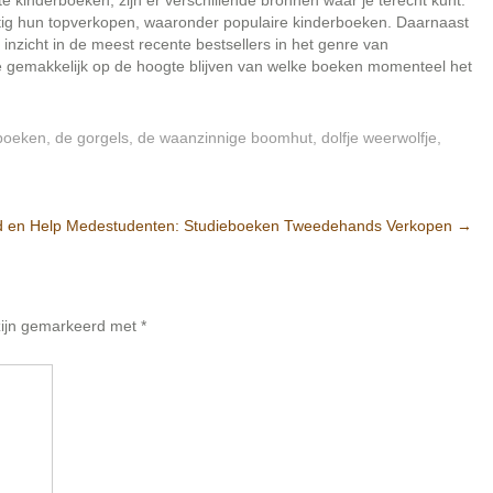
te kinderboeken, zijn er verschillende bronnen waar je terecht kunt.
tig hun topverkopen, waaronder populaire kinderboeken. Daarnaast
nzicht in de meest recente bestsellers in het genre van
je gemakkelijk op de hoogte blijven van welke boeken momenteel het
rboeken
,
de gorgels
,
de waanzinnige boomhut
,
dolfje weerwolfje
,
d en Help Medestudenten: Studieboeken Tweedehands Verkopen
→
 zijn gemarkeerd met
*