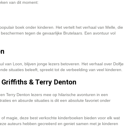
eken van dit moment:
opulair boek onder kinderen. Het vertelt het verhaal van Melle, die
 beschermen tegen de gevaarlijke Brutelaars. Een avontuur vol
on
l van Loon, blijven jonge lezers betoveren. Het verhaal over Dolfje
nde situaties beleeft, spreekt tot de verbeelding van veel kinderen.
riffiths & Terry Denton
en Terry Denton lezers mee op hilarische avonturen in een
aties en absurde situaties is dit een absolute favoriet onder
 of magie, deze best verkochte kinderboeken bieden voor elk wat
e deze auteurs hebben gecreëerd en geniet samen met je kinderen