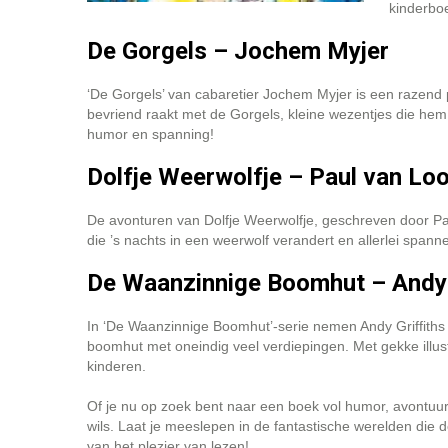
kinderbo
De Gorgels – Jochem Myjer
‘De Gorgels’ van cabaretier Jochem Myjer is een razend p
bevriend raakt met de Gorgels, kleine wezentjes die hem
humor en spanning!
Dolfje Weerwolfje – Paul van Lo
De avonturen van Dolfje Weerwolfje, geschreven door Pau
die ’s nachts in een weerwolf verandert en allerlei spanne
De Waanzinnige Boomhut – Andy G
In ‘De Waanzinnige Boomhut’-serie nemen Andy Griffiths 
boomhut met oneindig veel verdiepingen. Met gekke illustr
kinderen.
Of je nu op zoek bent naar een boek vol humor, avontuur
wils. Laat je meeslepen in de fantastische werelden di
van het plezier van lezen!