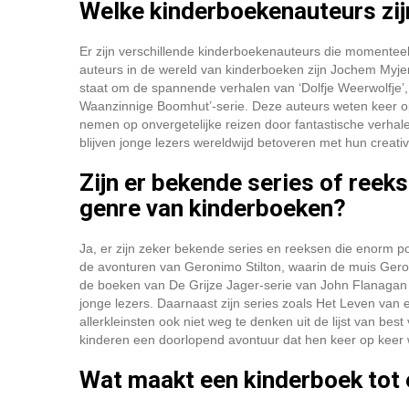
Welke kinderboekenauteurs zij
Er zijn verschillende kinderboekenauteurs die momenteel 
auteurs in de wereld van kinderboeken zijn Jochem Myje
staat om de spannende verhalen van ‘Dolfje Weerwolfje’, 
Waanzinnige Boomhut’-serie. Deze auteurs weten keer op
nemen op onvergetelijke reizen door fantastische verha
blijven jonge lezers wereldwijd betoveren met hun creativi
Zijn er bekende series of reek
genre van kinderboeken?
Ja, er zijn zeker bekende series en reeksen die enorm po
de avonturen van Geronimo Stilton, waarin de muis Geron
de boeken van De Grijze Jager-serie van John Flanagan en
jonge lezers. Daarnaast zijn series zoals Het Leven van
allerkleinsten ook niet weg te denken uit de lijst van b
kinderen een doorlopend avontuur dat hen keer op keer w
Wat maakt een kinderboek tot 