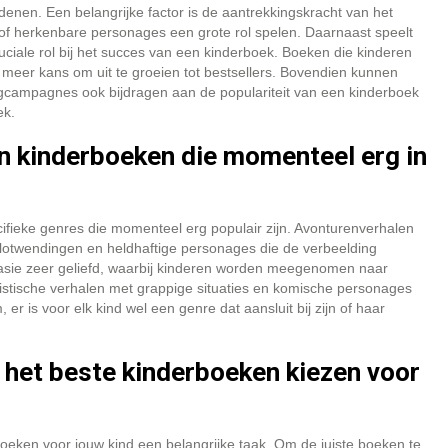
enen. Een belangrijke factor is de aantrekkingskracht van het
 of herkenbare personages een grote rol spelen. Daarnaast speelt
cruciale rol bij het succes van een kinderboek. Boeken die kinderen
 meer kans om uit te groeien tot bestsellers. Bovendien kunnen
gcampagnes ook bijdragen aan de populariteit van een kinderboek
ek.
en kinderboeken die momenteel erg in
cifieke genres die momenteel erg populair zijn. Avonturenverhalen
plotwendingen en heldhaftige personages die de verbeelding
tasie zeer geliefd, waarbij kinderen worden meegenomen naar
stische verhalen met grappige situaties en komische personages
 er is voor elk kind wel een genre dat aansluit bij zijn of haar
 het beste kinderboeken kiezen voor
boeken voor jouw kind een belangrijke taak. Om de juiste boeken te