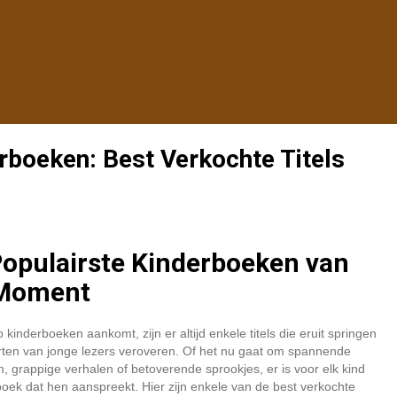
rboeken: Best Verkochte Titels
opulairste Kinderboeken van
 Moment
p kinderboeken aankomt, zijn er altijd enkele titels die eruit springen
rten van jonge lezers veroveren. Of het nu gaat om spannende
, grappige verhalen of betoverende sprookjes, er is voor elk kind
oek dat hen aanspreekt. Hier zijn enkele van de best verkochte