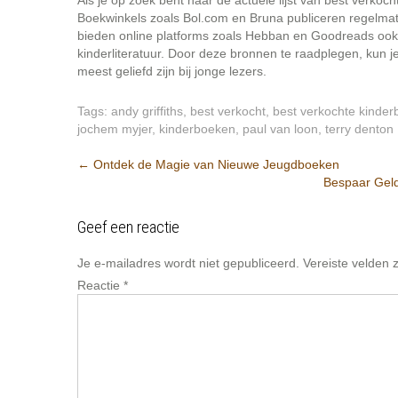
Als je op zoek bent naar de actuele lijst van best verkoch
Boekwinkels zoals Bol.com en Bruna publiceren regelma
bieden online platforms zoals Hebban en Goodreads ook i
kinderliteratuur. Door deze bronnen te raadplegen, kun 
meest geliefd zijn bij jonge lezers.
Tags:
andy griffiths
,
best verkocht
,
best verkochte kinde
jochem myjer
,
kinderboeken
,
paul van loon
,
terry denton
Post
←
Ontdek de Magie van Nieuwe Jeugdboeken
Bespaar Gel
navigation
Geef een reactie
Je e-mailadres wordt niet gepubliceerd.
Vereiste velden
Reactie
*