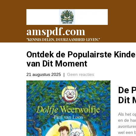
amspdf.com
"KENNIS DELEN, DUURZAAMHEID LEVEN."
Ontdek de Populairste Kinde
van Dit Moment
21 augustus 2025
|
Geen reacties
De P
Dit
Als het o
en de ha
avonturen
wel een b