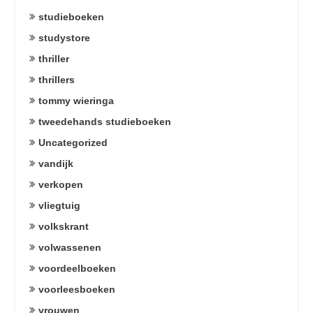
studieboeken
studystore
thriller
thrillers
tommy wieringa
tweedehands studieboeken
Uncategorized
vandijk
verkopen
vliegtuig
volkskrant
volwassenen
voordeelboeken
voorleesboeken
vrouwen