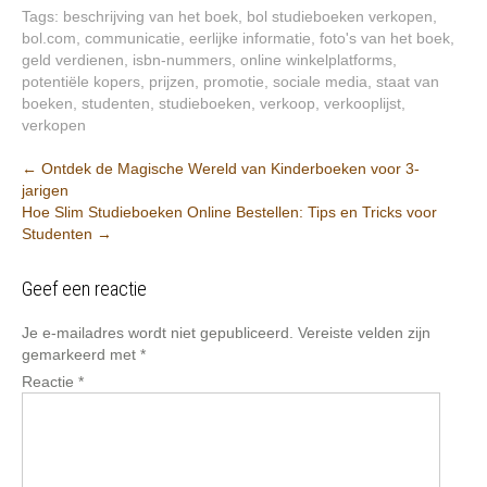
Tags:
beschrijving van het boek
,
bol studieboeken verkopen
,
bol.com
,
communicatie
,
eerlijke informatie
,
foto's van het boek
,
geld verdienen
,
isbn-nummers
,
online winkelplatforms
,
potentiële kopers
,
prijzen
,
promotie
,
sociale media
,
staat van
boeken
,
studenten
,
studieboeken
,
verkoop
,
verkooplijst
,
verkopen
Post
←
Ontdek de Magische Wereld van Kinderboeken voor 3-
jarigen
navigation
Hoe Slim Studieboeken Online Bestellen: Tips en Tricks voor
Studenten
→
Geef een reactie
Je e-mailadres wordt niet gepubliceerd.
Vereiste velden zijn
gemarkeerd met
*
Reactie
*