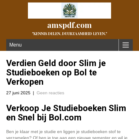
amspdf.com
"KENNIS DELEN, DUURZAAMHEID LEVEN."
Menu
Verdien Geld door Slim je
Studieboeken op Bol te
Verkopen
27 juni 2025
|
Geen reacties
Verkoop Je Studieboeken Slim
en Snel bij Bol.com
Ben je klaar met je studie en liggen je studieboeken stof te
verzamelen? Of ben je toe aan een nieuwe semester en wil je