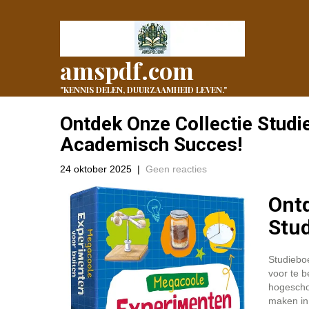
amspdf.com
"KENNIS DELEN, DUURZAAMHEID LEVEN."
Ontdek Onze Collectie Stud
Academisch Succes!
24 oktober 2025
|
Geen reacties
Ontd
Stud
Studieboe
voor te b
hogeschoo
maken in