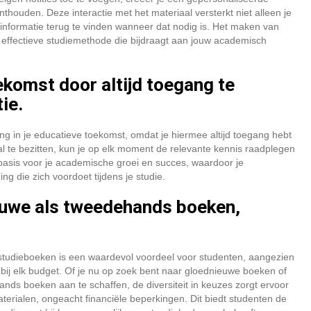
onthouden. Deze interactie met het materiaal versterkt niet alleen je
e informatie terug te vinden wanneer dat nodig is. Het maken van
 effectieve studiemethode die bijdraagt aan jouw academisch
oekomst door altijd toegang te
ie.
ng in je educatieve toekomst, omdat je hiermee altijd toegang hebt
al te bezitten, kun je op elk moment de relevante kennis raadplegen
e basis voor je academische groei en succes, waardoor je
ng die zich voordoet tijdens je studie.
euwe als tweedehands boeken,
tudieboeken is een waardevol voordeel voor studenten, aangezien
n bij elk budget. Of je nu op zoek bent naar gloednieuwe boeken of
hands boeken aan te schaffen, de diversiteit in keuzes zorgt ervoor
terialen, ongeacht financiële beperkingen. Dit biedt studenten de