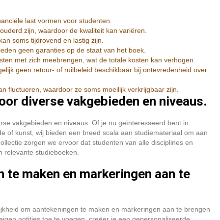
anciële last vormen voor studenten.
erd zijn, waardoor de kwaliteit kan variëren.
n soms tijdrovend en lastig zijn.
den geen garanties op de staat van het boek.
ten met zich meebrengen, wat de totale kosten kan verhogen.
ijk geen retour- of ruilbeleid beschikbaar bij ontevredenheid over
fluctueren, waardoor ze soms moeilijk verkrijgbaar zijn.
oor diverse vakgebieden en niveaus.
erse vakgebieden en niveaus. Of je nu geïnteresseerd bent in
 of kunst, wij bieden een breed scala aan studiemateriaal om aan
ollectie zorgen we ervoor dat studenten van alle disciplines en
n relevante studieboeken.
n te maken en markeringen aan te
ijkheid om aantekeningen te maken en markeringen aan te brengen
 eigen notities toe te voegen, creëer je een gepersonaliseerde