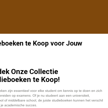
ieboeken te Koop voor Jouw
ek Onze Collectie
ieboeken te Koop!
ken zijn essentieel voor elke student om kennis op te doen en zich
ereiden op examens. Of je nu studeert aan een universiteit,
l of middelbare school, de juiste studieboeken kunnen het verschil
 je academische succes.