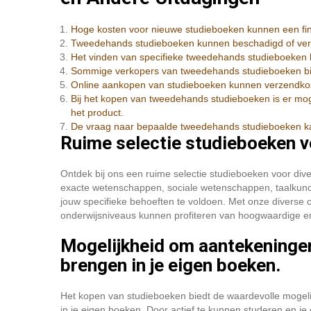
Hoge kosten voor nieuwe studieboeken kunnen een fin
Tweedehands studieboeken kunnen beschadigd of veroud
Het vinden van specifieke tweedehands studieboeken ka
Sommige verkopers van tweedehands studieboeken bie
Online aankopen van studieboeken kunnen verzendkos
Bij het kopen van tweedehands studieboeken is er mogel
het product.
De vraag naar bepaalde tweedehands studieboeken kan 
Ruime selectie studieboeken v
Ontdek bij ons een ruime selectie studieboeken voor div
exacte wetenschappen, sociale wetenschappen, taalkunde
jouw specifieke behoeften te voldoen. Met onze diverse c
onderwijsniveaus kunnen profiteren van hoogwaardige e
Mogelijkheid om aantekeninge
brengen in je eigen boeken.
Het kopen van studieboeken biedt de waardevolle mogel
in je eigen boeken. Door actief te kunnen studeren en je