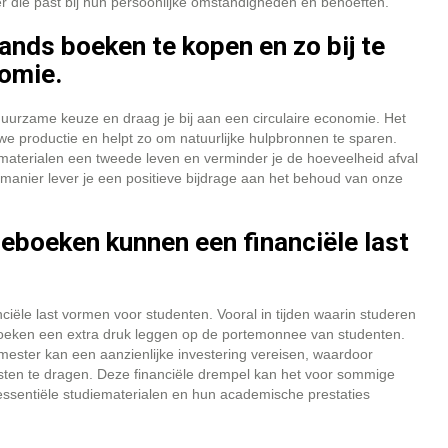
ier die past bij hun persoonlijke omstandigheden en behoeften.
ds boeken te kopen en zo bij te
nomie.
urzame keuze en draag je bij aan een circulaire economie. Het
e productie en helpt zo om natuurlijke hulpbronnen te sparen.
materialen een tweede leven en verminder je de hoeveelheid afval
manier lever je een positieve bijdrage aan het behoud van onze
eboeken kunnen een financiële last
ële last vormen voor studenten. Vooral in tijden waarin studeren
boeken een extra druk leggen op de portemonnee van studenten.
ester kan een aanzienlijke investering vereisen, waardoor
en te dragen. Deze financiële drempel kan het voor sommige
essentiële studiematerialen en hun academische prestaties