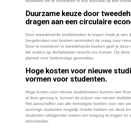
flexibiliteit om te investeren in hun educatie op een man
Duurzame keuze door tweedehan
dragen aan een circulaire eco
Door tweedehands studieboeken te kopen maak je een du
hergebruiken van boeken vermindert de vraag naar nieuw
Door te investeren in tweedehands boeken geef je deze 
die anders op stortplaatsen terecht zou komen. Op deze 
planeet voor toekomstige generaties.
Hoge kosten voor nieuwe studi
vormen voor studenten.
Hoge kosten voor nieuwe studieboeken kunnen een financi
al duur genoeg is, kunnen de prijzen van nieuwe studie
Het aanschaffen van alle benodigde boeken voor een sem
sommige studenten mogelijk moeite hebben om deze kost
studenten uitdagender maken om toegang te krijgen tot 
beïnvloeden.