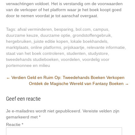
verwachtingen voldoet. Het is verstandig om de voorwaarden
van de verkoper of het platform waar je het boek koopt goed
door te nemen voordat je tot aanschaf overgaat.
Tags:
afval verminderen
,
besparing
,
bol.com
,
campus
,
duurzame keuze
,
duurzame optie
,
grondstoffengebruik
,
hergebruiken
,
juiste editie kopen
,
lokale boekhandels
,
marktplaats
,
online platforms
,
prijskaartje
,
relevante informatie
,
staat van het boek controleren
,
studenten
,
studystore
,
tweedehands studieboeken
,
voordelen
,
voordelig voor
portemonnee en milieu
Post
←
Verdien Geld en Ruim Op: Tweedehands Boeken Verkopen
Ontdek de Magische Wereld van Fantasy Boeken
→
navigation
Geef een reactie
Je e-mailadres wordt niet gepubliceerd.
Vereiste velden zijn
gemarkeerd met
*
Reactie
*