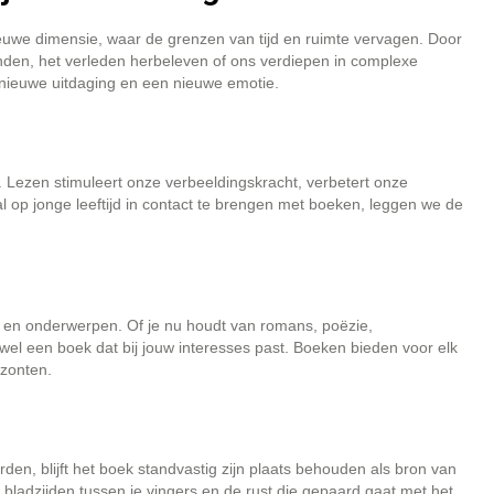
euwe dimensie, waar de grenzen van tijd en ruimte vervagen. Door
nden, het verleden herbeleven of ons verdiepen in complexe
 nieuwe uitdaging en een nieuwe emotie.
 Lezen stimuleert onze verbeeldingskracht, verbetert onze
l op jonge leeftijd in contact te brengen met boeken, leggen we de
en en onderwerpen. Of je nu houdt van romans, poëzie,
jd wel een boek dat bij jouw interesses past. Boeken bieden voor elk
izonten.
den, blijft het boek standvastig zijn plaats behouden als bron van
n bladzijden tussen je vingers en de rust die gepaard gaat met het