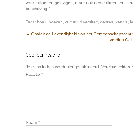
voor miljoenen gelovigen, maar ook een cultureel en lite
beschaving.”
Tags:
boek
,
boeken
,
cultuur
,
diversiteit
,
genres
,
kennis
,
l
Post
←
Ontdek de Levendigheid van het Gemeenschapscent
Verdien Gel
navigation
Geef een reactie
Je e-mailadres wordt niet gepubliceerd.
Vereiste velden
Reactie
*
Naam
*