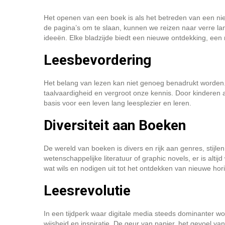
Het openen van een boek is als het betreden van een ni
de pagina’s om te slaan, kunnen we reizen naar verre la
ideeën. Elke bladzijde biedt een nieuwe ontdekking, een
Leesbevordering
Het belang van lezen kan niet genoeg benadrukt worden.
taalvaardigheid en vergroot onze kennis. Door kinderen a
basis voor een leven lang leesplezier en leren.
Diversiteit aan Boeken
De wereld van boeken is divers en rijk aan genres, stijl
wetenschappelijke literatuur of graphic novels, er is alti
wat wils en nodigen uit tot het ontdekken van nieuwe hor
Leesrevolutie
In een tijdperk waar digitale media steeds dominanter wor
wijsheid en inspiratie. De geur van papier, het gevoel va