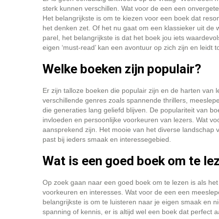
sterk kunnen verschillen. Wat voor de een een onvergete
Het belangrijkste is om te kiezen voor een boek dat resone
het denken zet. Of het nu gaat om een klassieker uit de 
parel, het belangrijkste is dat het boek jou iets waardevo
eigen ‘must-read’ kan een avontuur op zich zijn en leidt to
Welke boeken zijn populair?
Er zijn talloze boeken die populair zijn en de harten van 
verschillende genres zoals spannende thrillers, meeslepe
die generaties lang geliefd blijven. De populariteit van b
invloeden en persoonlijke voorkeuren van lezers. Wat vo
aansprekend zijn. Het mooie van het diverse landschap van
past bij ieders smaak en interessegebied.
Wat is een goed boek om te le
Op zoek gaan naar een goed boek om te lezen is als het 
voorkeuren en interesses. Wat voor de een een meeslepen
belangrijkste is om te luisteren naar je eigen smaak en n
spanning of kennis, er is altijd wel een boek dat perfect