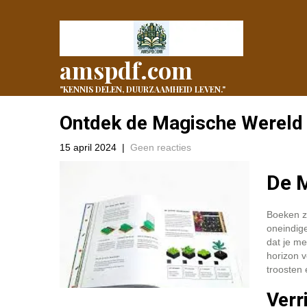
amspdf.com
"KENNIS DELEN, DUURZAAMHEID LEVEN."
Ontdek de Magische Wereld 
15 april 2024
|
Geen reacties
De 
Boeken zi
oneindige
dat je me
horizon v
troosten 
Verr