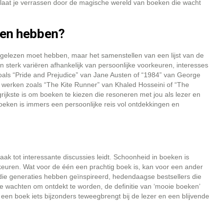
 en laat je verrassen door de magische wereld van boeken die wacht
zen hebben?
je gelezen moet hebben, maar het samenstellen van een lijst van de
an sterk variëren afhankelijk van persoonlijke voorkeuren, interesses
oals “Pride and Prejudice” van Jane Austen of “1984” van George
 werken zoals “The Kite Runner” van Khaled Hosseini of “The
ijkste is om boeken te kiezen die resoneren met jou als lezer en
oeken is immers een persoonlijke reis vol ontdekkingen en
aak tot interessante discussies leidt. Schoonheid in boeken is
rkeuren. Wat voor de één een prachtig boek is, kan voor een ander
die generaties hebben geïnspireerd, hedendaagse bestsellers die
ie wachten om ontdekt te worden, de definitie van ‘mooie boeken’
t een boek iets bijzonders teweegbrengt bij de lezer en een blijvende