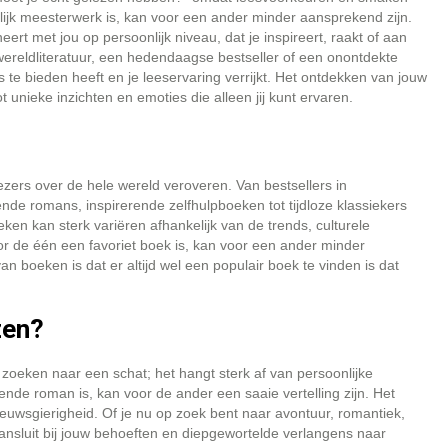
lijk meesterwerk is, kan voor een ander minder aansprekend zijn.
ert met jou op persoonlijk niveau, dat je inspireert, raakt of aan
wereldliteratuur, een hedendaagse bestseller of een onontdekte
ls te bieden heeft en je leeservaring verrijkt. Het ontdekken van jouw
t unieke inzichten en emoties die alleen jij kunt ervaren.
lezers over de hele wereld veroveren. Van bestsellers in
nde romans, inspirerende zelfhulpboeken tot tijdloze klassiekers
oeken kan sterk variëren afhankelijk van de trends, culturele
or de één een favoriet boek is, kan voor een ander minder
 boeken is dat er altijd wel een populair boek te vinden is dat
zen?
zoeken naar een schat; het hangt sterk af van persoonlijke
de roman is, kan voor de ander een saaie vertelling zijn. Het
ieuwsgierigheid. Of je nu op zoek bent naar avontuur, romantiek,
 aansluit bij jouw behoeften en diepgewortelde verlangens naar