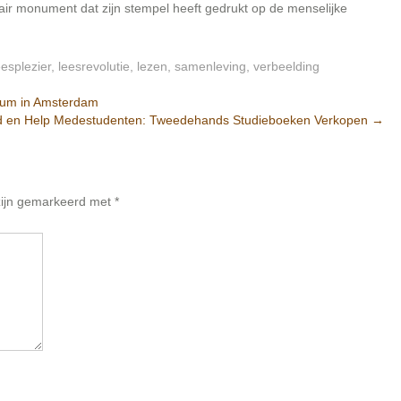
rair monument dat zijn stempel heeft gedrukt op de menselijke
eesplezier
,
leesrevolutie
,
lezen
,
samenleving
,
verbeelding
rum in Amsterdam
d en Help Medestudenten: Tweedehands Studieboeken Verkopen
→
 zijn gemarkeerd met
*