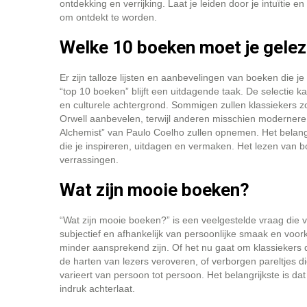
ontdekking en verrijking. Laat je leiden door je intuïtie
om ontdekt te worden.
Welke 10 boeken moet je gele
Er zijn talloze lijsten en aanbevelingen van boeken die 
“top 10 boeken” blijft een uitdagende taak. De selectie k
en culturele achtergrond. Sommigen zullen klassiekers z
Orwell aanbevelen, terwijl anderen misschien modernere
Alchemist” van Paulo Coelho zullen opnemen. Het belangr
die je inspireren, uitdagen en vermaken. Het lezen van b
verrassingen.
Wat zijn mooie boeken?
“Wat zijn mooie boeken?” is een veelgestelde vraag die v
subjectief en afhankelijk van persoonlijke smaak en voo
minder aansprekend zijn. Of het nu gaat om klassiekers 
de harten van lezers veroveren, of verborgen pareltjes d
varieert van persoon tot persoon. Het belangrijkste is da
indruk achterlaat.