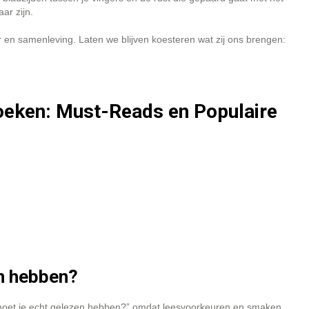
ar zijn.
n samenleving. Laten we blijven koesteren wat zij ons brengen:
oeken: Must-Reads en Populaire
en hebben?
moet je echt gelezen hebben?” omdat leesvoorkeuren en smaken