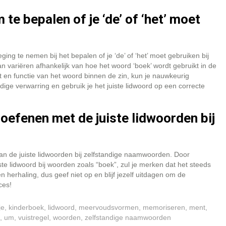
 te bepalen of je ‘de’ of ‘het’ moet
ing te nemen bij het bepalen of je ‘de’ of ‘het’ moet gebruiken bij
 variëren afhankelijk van hoe het woord ‘boek’ wordt gebruikt in de
t en functie van het woord binnen de zin, kun je nauwkeurig
ige verwarring en gebruik je het juiste lidwoord op een correcte
 oefenen met de juiste lidwoorden bij
van de juiste lidwoorden bij zelfstandige naamwoorden. Door
ste lidwoord bij woorden zoals “boek”, zul je merken dat het steeds
n herhaling, dus geef niet op en blijf jezelf uitdagen om de
ces!
je
,
kinderboek
,
lidwoord
,
meervoudsvormen
,
memoriseren
,
ment
,
,
um
,
vuistregel
,
woorden
,
zelfstandige naamwoorden