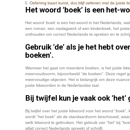
Oefening baart kunst, dus blijf oefenen met de juiste 
Het woord ‘boek’ is een het-woo
Het woord ‘boek’ is een het-woord in het Nederlands, wat b
een roman, een naslagwerk of een kinderboek, het juiste li
onthouden om correct Nederlands te spreken en te schri
Gebruik ‘de’ als je het hebt ov
boeken’.
Wanneer het gaat om meerdere boeken, is het juiste lidwo
meervoudsvorm, bijvoorbeeld “de boeken”. Deze regel ge
meervoudige objecten. Het is belangrijk om deze nuance 
juiste lidwoorden in de Nederlandse taal.
Bij twijfel kun je vaak ook ‘het
Bij twijfel over het juiste lidwoord voor het woord “boek”,
wordt “het boek” als de standaardvorm beschouwd, waardoo
welk lidwoord te gebruiken. Het gebruik van “het” bij “b
altijd correct Nederlands spreekt of schrijft.