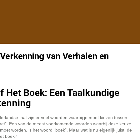
 Verkenning van Verhalen en
f Het Boek: Een Taalkundige
kenning
erlandse taal zijn er veel woorden waarbij je moet kiezen tussen
“het”. Een van de meest voorkomende woorden waarbij deze keuze
oet worden, is het woord “boek”. Maar wat is nu eigenlijk juist: de
het boek?