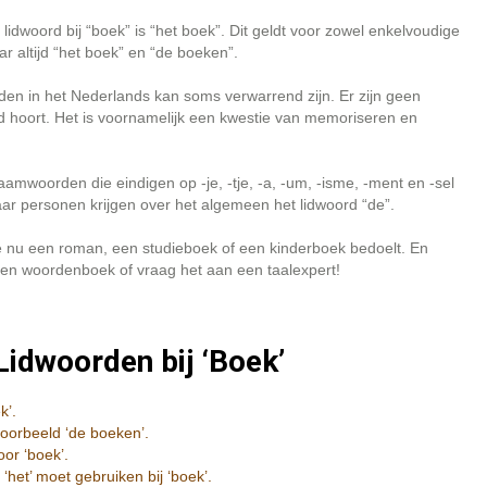
e lidwoord bij “boek” is “het boek”. Dit geldt voor zowel enkelvoudige
r altijd “het boek” en “de boeken”.
den in het Nederlands kan soms verwarrend zijn. Er zijn geen
rd hoort. Het is voornamelijk een kwestie van memoriseren en
aamwoorden die eindigen op -je, -tje, -a, -um, -isme, -ment en -sel
aar personen krijgen over het algemeen het lidwoord “de”.
 je nu een roman, een studieboek of een kinderboek bedoelt. En
een woordenboek of vraag het aan een taalexpert!
Lidwoorden bij ‘Boek’
k’.
voorbeeld ‘de boeken’.
oor ‘boek’.
 ‘het’ moet gebruiken bij ‘boek’.