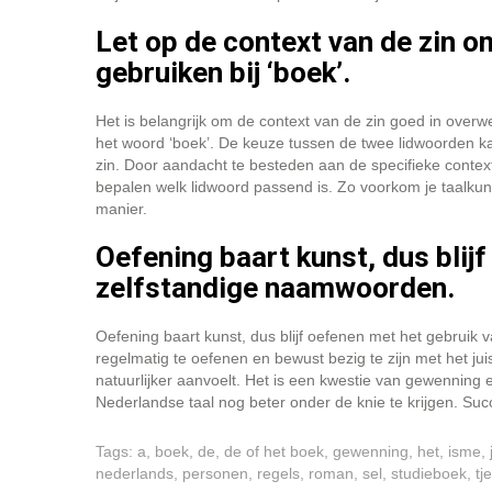
Let op de context van de zin om
gebruiken bij ‘boek’.
Het is belangrijk om de context van de zin goed in overweg
het woord ‘boek’. De keuze tussen de twee lidwoorden kan
zin. Door aandacht te besteden aan de specifieke contex
bepalen welk lidwoord passend is. Zo voorkom je taalkund
manier.
Oefening baart kunst, dus blijf
zelfstandige naamwoorden.
Oefening baart kunst, dus blijf oefenen met het gebruik 
regelmatig te oefenen en bewust bezig te zijn met het jui
natuurlijker aanvoelt. Het is een kwestie van gewenning e
Nederlandse taal nog beter onder de knie te krijgen. Suc
Tags:
a
,
boek
,
de
,
de of het boek
,
gewenning
,
het
,
isme
,
nederlands
,
personen
,
regels
,
roman
,
sel
,
studieboek
,
tje