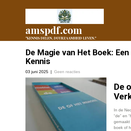
amspdf.com
"KENNIS DELEN, DUURZAAMHEID LEVEN."
De Magie van Het Boek: Een
Kennis
03 juni 2025
|
Geen reacties
De o
Ver
In de Ned
“de” en 
gemaakt m
boek of 