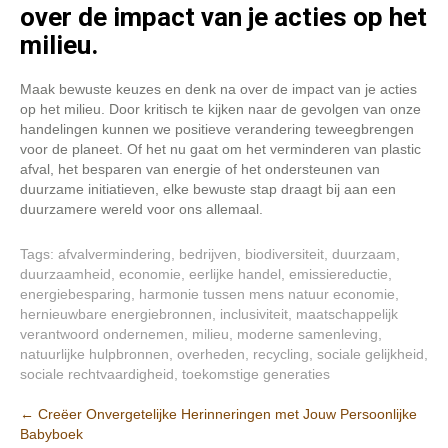
over de impact van je acties op het
milieu.
Maak bewuste keuzes en denk na over de impact van je acties
op het milieu. Door kritisch te kijken naar de gevolgen van onze
handelingen kunnen we positieve verandering teweegbrengen
voor de planeet. Of het nu gaat om het verminderen van plastic
afval, het besparen van energie of het ondersteunen van
duurzame initiatieven, elke bewuste stap draagt bij aan een
duurzamere wereld voor ons allemaal.
Tags:
afvalvermindering
,
bedrijven
,
biodiversiteit
,
duurzaam
,
duurzaamheid
,
economie
,
eerlijke handel
,
emissiereductie
,
energiebesparing
,
harmonie tussen mens natuur economie
,
hernieuwbare energiebronnen
,
inclusiviteit
,
maatschappelijk
verantwoord ondernemen
,
milieu
,
moderne samenleving
,
natuurlijke hulpbronnen
,
overheden
,
recycling
,
sociale gelijkheid
,
sociale rechtvaardigheid
,
toekomstige generaties
Post
←
Creëer Onvergetelijke Herinneringen met Jouw Persoonlijke
Babyboek
navigation