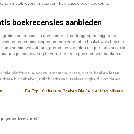
ers, en stelt lezers in staat om hun passie voor boeken te
gratis boekrecensies aanbieden
die gratis boekrecensies aanbieden. Door toegang te krijgen tot
inzichten en aanbevelingen opdoen voordat je besluit welk boek je
ekken van nieuwe auteurs, genres en verhalen die perfect aansluiten
nier om je leeservaring te verrijken en te genieten van boeken die
igitale platforms
,
e-books
,
empathie
,
gratis
,
gratis boeken lezen
,
enbare bibliotheken
,
ruilbibliotheken
,
taalvaardigheid
,
voordelen
en
De Top 10 Literaire Boeken Die Je Niet Mag Missen
→
 zijn gemarkeerd met
*