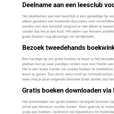
Deelname aan een leesclub voo
Het deelnemen aan een leesclub is een geweldige tip voor
alleen genieten van boeiende discussies over verschill
worden van een leesclub vergroot je niet alleen je leese
zonder dat het je iets kost. Het delen van literaire ont
gratis boeken nog plezieriger en verrijkender.
Bezoek tweedehands boekwink
Een handige tip om gratis boeken te lezen is het bezo
plekken kun je vaak pareltjes vinden voor een fractie van d
Het is een leuke manier om unieke boeken te ontdekken e
leven te geven. Dus struin eens rond op rommelmarkten
weet vind je jouw volgende favoriete boek zonder dat het j
Gratis boeken downloaden via 
Het downloaden van gratis boeken via legale bronnen op 
schat aan literatuur zonder kosten. Door gebruik te mak
scala aan boeken, variërend van klassiekers tot hedend