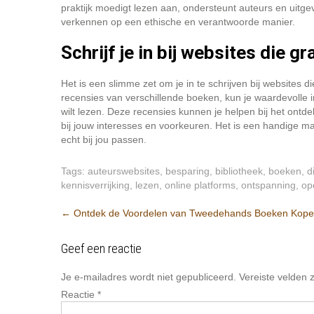
praktijk moedigt lezen aan, ondersteunt auteurs en uitgev
verkennen op een ethische en verantwoorde manier.
Schrijf je in bij websites die 
Het is een slimme zet om je in te schrijven bij websites 
recensies van verschillende boeken, kun je waardevolle 
wilt lezen. Deze recensies kunnen je helpen bij het ontd
bij jouw interesses en voorkeuren. Het is een handige ma
echt bij jou passen.
Tags:
auteurswebsites
,
besparing
,
bibliotheek
,
boeken
,
d
kennisverrijking
,
lezen
,
online platforms
,
ontspanning
,
op
Post
←
Ontdek de Voordelen van Tweedehands Boeken Kop
navigation
Geef een reactie
Je e-mailadres wordt niet gepubliceerd.
Vereiste velden
Reactie
*