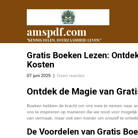
amspdf.com
"KENNIS DELEN, DUURZAAMHEID LEVEN."
Gratis Boeken Lezen: Ontdek
Kosten
07 juni 2025
|
Geen reacties
Ontdek de Magie van Grat
Boeken hebben de kracht om ons mee te nemen naar and
ons te inspireren op manieren die we nooit voor mogelij
van vermaak, maar ook een manier om onszelf te ontwik
De Voordelen van Gratis Bo