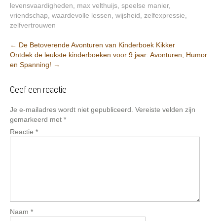
levensvaardigheden
,
max velthuijs
,
speelse manier
,
vriendschap
,
waardevolle lessen
,
wijsheid
,
zelfexpressie
,
zelfvertrouwen
Post
←
De Betoverende Avonturen van Kinderboek Kikker
Ontdek de leukste kinderboeken voor 9 jaar: Avonturen, Humor
navigation
en Spanning!
→
Geef een reactie
Je e-mailadres wordt niet gepubliceerd.
Vereiste velden zijn
gemarkeerd met
*
Reactie
*
Naam
*