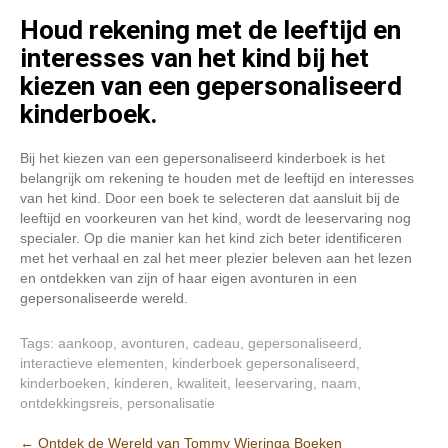
Houd rekening met de leeftijd en
interesses van het kind bij het
kiezen van een gepersonaliseerd
kinderboek.
Bij het kiezen van een gepersonaliseerd kinderboek is het
belangrijk om rekening te houden met de leeftijd en interesses
van het kind. Door een boek te selecteren dat aansluit bij de
leeftijd en voorkeuren van het kind, wordt de leeservaring nog
specialer. Op die manier kan het kind zich beter identificeren
met het verhaal en zal het meer plezier beleven aan het lezen
en ontdekken van zijn of haar eigen avonturen in een
gepersonaliseerde wereld.
Tags:
aankoop
,
avonturen
,
cadeau
,
gepersonaliseerd
,
interactieve elementen
,
kinderboek gepersonaliseerd
,
kinderboeken
,
kinderen
,
kwaliteit
,
leeservaring
,
naam
,
ontdekkingsreis
,
personalisatie
Post
←
Ontdek de Wereld van Tommy Wieringa Boeken