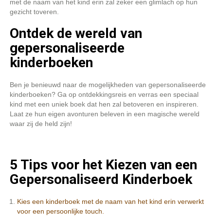
met de naam van het kind erin zal zeker een glimlach op hun
gezicht toveren.
Ontdek de wereld van
gepersonaliseerde
kinderboeken
Ben je benieuwd naar de mogelijkheden van gepersonaliseerde
kinderboeken? Ga op ontdekkingsreis en verras een speciaal
kind met een uniek boek dat hen zal betoveren en inspireren.
Laat ze hun eigen avonturen beleven in een magische wereld
waar zij de held zijn!
5 Tips voor het Kiezen van een
Gepersonaliseerd Kinderboek
Kies een kinderboek met de naam van het kind erin verwerkt
voor een persoonlijke touch.