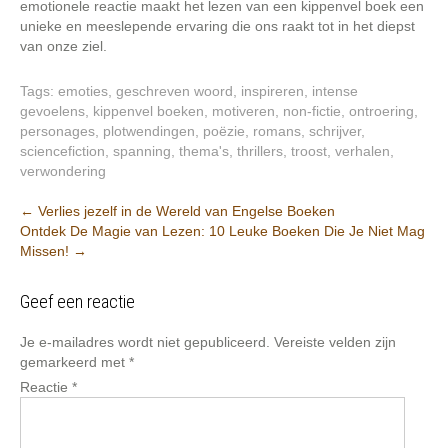
emotionele reactie maakt het lezen van een kippenvel boek een
unieke en meeslepende ervaring die ons raakt tot in het diepst
van onze ziel.
Tags:
emoties
,
geschreven woord
,
inspireren
,
intense
gevoelens
,
kippenvel boeken
,
motiveren
,
non-fictie
,
ontroering
,
personages
,
plotwendingen
,
poëzie
,
romans
,
schrijver
,
sciencefiction
,
spanning
,
thema's
,
thrillers
,
troost
,
verhalen
,
verwondering
Post
←
Verlies jezelf in de Wereld van Engelse Boeken
Ontdek De Magie van Lezen: 10 Leuke Boeken Die Je Niet Mag
navigation
Missen!
→
Geef een reactie
Je e-mailadres wordt niet gepubliceerd.
Vereiste velden zijn
gemarkeerd met
*
Reactie
*