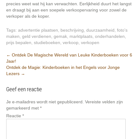
precies weet wat hij kan verwachten. Eerlijkheid duurt het langst
en draagt bij aan een soepele verkoopervaring voor zowel de
verkoper als de koper.
Tags:
advertentie plaatsen
,
beschrijving
,
duurzaamheid
,
foto's
maken
,
geld verdienen
,
gemak
,
marktplaats
,
onderhandelen
,
prijs bepalen
,
studieboeken
,
verkoop
,
verkopen
Post
←
Ontdek De Magische Wereld van Leuke Kinderboeken voor 6
Jaar!
navigation
Ontdek de Magie: Kinderboeken in het Engels voor Jonge
Lezers
→
Geef een reactie
Je e-mailadres wordt niet gepubliceerd.
Vereiste velden zijn
gemarkeerd met
*
Reactie
*