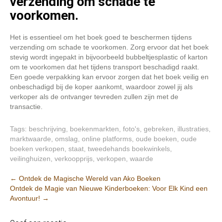
verzending om schade te
voorkomen.
Het is essentieel om het boek goed te beschermen tijdens
verzending om schade te voorkomen. Zorg ervoor dat het boek
stevig wordt ingepakt in bijvoorbeeld bubbeltjesplastic of karton
om te voorkomen dat het tijdens transport beschadigd raakt.
Een goede verpakking kan ervoor zorgen dat het boek veilig en
onbeschadigd bij de koper aankomt, waardoor zowel jij als
verkoper als de ontvanger tevreden zullen zijn met de
transactie.
Tags:
beschrijving
,
boekenmarkten
,
foto's
,
gebreken
,
illustraties
,
marktwaarde
,
omslag
,
online platforms
,
oude boeken
,
oude
boeken verkopen
,
staat
,
tweedehands boekwinkels
,
veilinghuizen
,
verkoopprijs
,
verkopen
,
waarde
Post
←
Ontdek de Magische Wereld van Ako Boeken
Ontdek de Magie van Nieuwe Kinderboeken: Voor Elk Kind een
navigation
Avontuur!
→