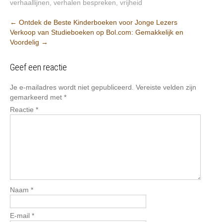
verhaallijnen
,
verhalen bespreken
,
vrijheid
Post
←
Ontdek de Beste Kinderboeken voor Jonge Lezers
Verkoop van Studieboeken op Bol.com: Gemakkelijk en
navigation
Voordelig
→
Geef een reactie
Je e-mailadres wordt niet gepubliceerd.
Vereiste velden zijn
gemarkeerd met
*
Reactie
*
Naam
*
E-mail
*