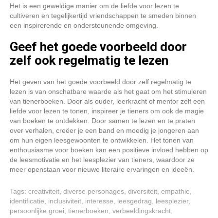
Het is een geweldige manier om de liefde voor lezen te
cultiveren en tegelijkertijd vriendschappen te smeden binnen
een inspirerende en ondersteunende omgeving.
Geef het goede voorbeeld door
zelf ook regelmatig te lezen
Het geven van het goede voorbeeld door zelf regelmatig te
lezen is van onschatbare waarde als het gaat om het stimuleren
van tienerboeken. Door als ouder, leerkracht of mentor zelf een
liefde voor lezen te tonen, inspireer je tieners om ook de magie
van boeken te ontdekken. Door samen te lezen en te praten
over verhalen, creëer je een band en moedig je jongeren aan
om hun eigen leesgewoonten te ontwikkelen. Het tonen van
enthousiasme voor boeken kan een positieve invloed hebben op
de leesmotivatie en het leesplezier van tieners, waardoor ze
meer openstaan voor nieuwe literaire ervaringen en ideeën.
Tags:
creativiteit
,
diverse personages
,
diversiteit
,
empathie
,
identificatie
,
inclusiviteit
,
interesse
,
leesgedrag
,
leesplezier
,
persoonlijke groei
,
tienerboeken
,
verbeeldingskracht
,