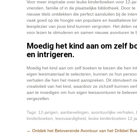
Voor meer inspiratie over leuke kinderboeken voor 12-jar
vrienden, familie of in de plaatselijke bibliotheek. Door
nieuwe titels ontdekken die perfect aansluiten bij de in
vaak goed op de hoogte van populaire en kwalitatieve k
leesplezier van jouw kind kunnen vergroten. Het delen v
voor lezen te stimuleren en samen nieuwe avonturen te 
Moedig het kind aan om zelf bo
en intrigeren.
Moedig het kind aan om zelf boeken te kiezen die hen in
eigen leesmateriaal te selecteren, kunnen ze hun pers
verhalen die hen het meest aanspreken. Dit stimuleert ni
creativiteit van het kind, waardoor ze zichzelf kunnen ve
aan te moedigen om hun eigen leesavonturen te beleven e
vergezellen.
Tags:
12-jarigen
,
aanbevelingen
,
avontuurlijke verhalen
,
kinderboeken
,
leesvaardigheid
,
leuke kinderboeken 12 ja
Post
←
Ontdek het Betoverende Avontuur van het Dribbel Bo