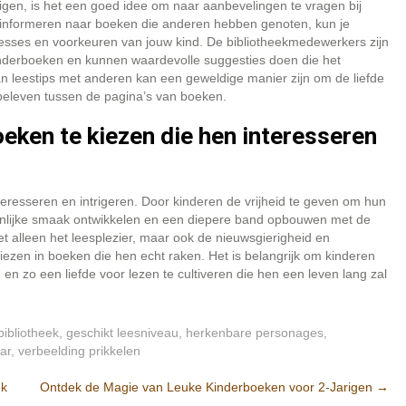
igen, is het een goed idee om naar aanbevelingen te vragen bij
 te informeren naar boeken die anderen hebben genoten, kun je
teresses en voorkeuren van jouw kind. De bibliotheekmedewerkers zijn
inderboeken en kunnen waardevolle suggesties doen die het
an leestips met anderen kan een geweldige manier zijn om de liefde
beleven tussen de pagina’s van boeken.
eken te kiezen die hen interesseren
teresseren en intrigeren. Door kinderen de vrijheid te geven om hun
oonlijke smaak ontwikkelen en een diepere band opbouwen met de
et alleen het leesplezier, maar ook de nieuwsgierigheid en
rliezen in boeken die hen echt raken. Het is belangrijk om kinderen
n zo een liefde voor lezen te cultiveren die hen een leven lang zal
bibliotheek
,
geschikt leesniveau
,
herkenbare personages
,
ar
,
verbeelding prikkelen
ek
Ontdek de Magie van Leuke Kinderboeken voor 2-Jarigen
→