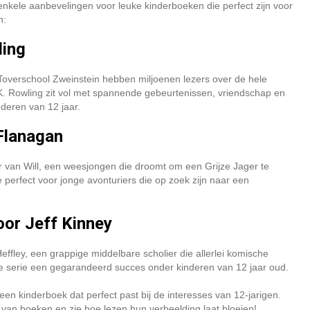
 enkele aanbevelingen voor leuke kinderboeken die perfect zijn voor
n:
ling
Toverschool Zweinstein hebben miljoenen lezers over de hele
. Rowling zit vol met spannende gebeurtenissen, vriendschap en
deren van 12 jaar.
 Flanagan
r van Will, een weesjongen die droomt om een Grijze Jager te
 perfect voor jonge avonturiers die op zoek zijn naar een
oor Jeff Kinney
effley, een grappige middelbare scholier die allerlei komische
eze serie een gegarandeerd succes onder kinderen van 12 jaar oud.
 een kinderboek dat perfect past bij de interesses van 12-jarigen.
van boeken en zie hoe lezen hun verbeelding laat bloeien!