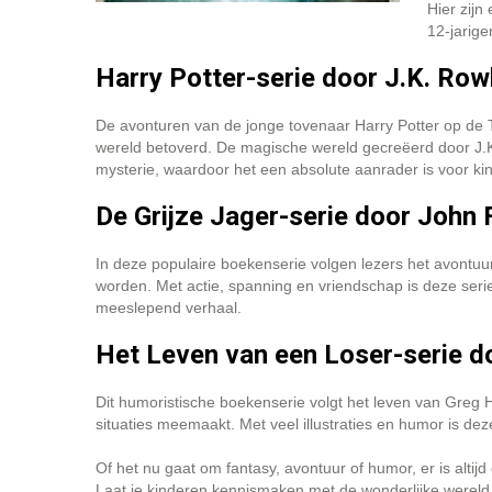
Hier zijn
12-jarige
Harry Potter-serie door J.K. Row
De avonturen van de jonge tovenaar Harry Potter op de 
wereld betoverd. De magische wereld gecreëerd door J.K
mysterie, waardoor het een absolute aanrader is voor kin
De Grijze Jager-serie door John
In deze populaire boekenserie volgen lezers het avontuu
worden. Met actie, spanning en vriendschap is deze serie
meeslepend verhaal.
Het Leven van een Loser-serie d
Dit humoristische boekenserie volgt het leven van Greg H
situaties meemaakt. Met veel illustraties en humor is d
Of het nu gaat om fantasy, avontuur of humor, er is altijd
Laat je kinderen kennismaken met de wonderlijke wereld 