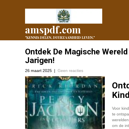
amspdf.com
"KENNIS DELEN, DUURZAAMHEID LEVEN."
Ontdek De Magische Wereld 
Jarigen!
26 maart 2025
|
Geen reacties
Ont
Kind
Voor kind
te ontsp
werelden 
om de int